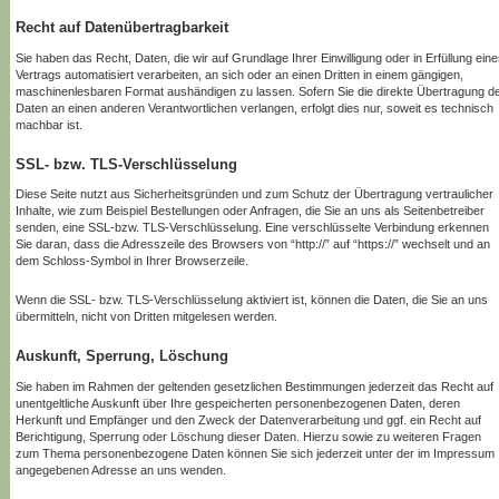
Recht auf Datenübertragbarkeit
Sie haben das Recht, Daten, die wir auf Grundlage Ihrer Einwilligung oder in Erfüllung ein
Vertrags automatisiert verarbeiten, an sich oder an einen Dritten in einem gängigen,
maschinenlesbaren Format aushändigen zu lassen. Sofern Sie die direkte Übertragung d
Daten an einen anderen Verantwortlichen verlangen, erfolgt dies nur, soweit es technisch
machbar ist.
SSL- bzw. TLS-Verschlüsselung
Diese Seite nutzt aus Sicherheitsgründen und zum Schutz der Übertragung vertraulicher
Inhalte, wie zum Beispiel Bestellungen oder Anfragen, die Sie an uns als Seitenbetreiber
senden, eine SSL-bzw. TLS-Verschlüsselung. Eine verschlüsselte Verbindung erkennen
Sie daran, dass die Adresszeile des Browsers von “http://” auf “https://” wechselt und an
dem Schloss-Symbol in Ihrer Browserzeile.
Wenn die SSL- bzw. TLS-Verschlüsselung aktiviert ist, können die Daten, die Sie an uns
übermitteln, nicht von Dritten mitgelesen werden.
Auskunft, Sperrung, Löschung
Sie haben im Rahmen der geltenden gesetzlichen Bestimmungen jederzeit das Recht auf
unentgeltliche Auskunft über Ihre gespeicherten personenbezogenen Daten, deren
Herkunft und Empfänger und den Zweck der Datenverarbeitung und ggf. ein Recht auf
Berichtigung, Sperrung oder Löschung dieser Daten. Hierzu sowie zu weiteren Fragen
zum Thema personenbezogene Daten können Sie sich jederzeit unter der im Impressum
angegebenen Adresse an uns wenden.