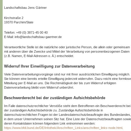
Landschaftsbau Jens Gärtner
Kirchstraße 2
19370 Parchim/Slate
Telefon: +49 (0) 3871-45 00 40
E-Mail: info@landschaftsbau-gaertner.de
Verantwortliche Stelle ist die natürliche oder juristische Person, die allein oder gemeinsam
mit anderen über die Zwecke und Mittel der Verarbeitung von personenbezogenen Daten
(z.B. Namen, E-Mail-Adressen o. Ä.) entscheidet.
Widerruf Ihrer Einwilligung zur Datenverarbeitung
Viele Datenverarbeitungsvorgänge sind nur mit Ihrer ausdrücklichen Einwilligung möglich.
Sie können eine bereits erteilte Einwilligung jederzeit widerrufen. Dazu reicht eine formlose
Mitteilung per E-Mail an uns. Die Rechtmäßigkeit der bis zum Widerruf erfolgten
Datenverarbeitung bleibt vom Widerruf unberührt.
Beschwerderecht bei der zuständigen Aufsichtsbehörde
Im Falle datenschutzrechtlicher Verstöße steht dem Betroffenen ein Beschwerderecht bei
der zuständigen Aufsichtsbehörde zu. Zuständige Aufsichtsbehörde in
datenschutzrechtlichen Fragen ist der Landesdatenschutzbeauftragte des Bundeslandes,
in dem unser Unternehmen seinen Sitz hat. Eine Liste der Datenschutzbeauftragten sowi
deren Kontaktdaten können folgendem Link entnommen werden:
https://www.bfdi.bund.de/DE/Infothek/Anschriften_Links/anschriften_links-node.html
.