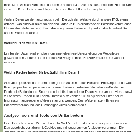
Ihre Daten werden zum einen dadurch erhoben, dass Sie uns diese mitteilen. Hierbei kan
es sich z.B. um Daten handeln, die Sie in ein Kontaktformular eingeben.
Andere Daten werden automatisch beim Besuch der Website durch unsere IT-Systeme
erfasst. Das sind vor allem technische Daten (z.B. Internetbrowser, Betriebssystem oder
Uhrzeit des Seitenaufrufs). Die Erfassung dieser Daten erfolgt automatisch, sobald Sie
unsere Website betreten.
Wofür nutzen wir Ihre Daten?
Ein Teil der Daten wird erhoben, um eine fehlerfreie Bereitstellung der Website zu
gewährleisten. Andere Daten können zur Analyse Ihres Nutzerverhaltens verwendet
werden.
Welche Rechte haben Sie bezüglich Ihrer Daten?
Sie haben jederzeit das Recht unentgeltlich Auskunft über Herkunft, Empfänger und Zwec
Ihrer gespeicherten personenbezogenen Daten zu erhalten. Sie haben außerdem ein
Recht, die Berichtigung, Sperrung oder Löschung dieser Daten zu verlangen. Hierzu sowi
zu weiteren Fragen zum Thema Datenschutz können Sie sich jederzeit unter der im
Impressum angegebenen Adresse an uns wenden. Des Weiteren steht Ihnen ein
Beschwerderecht bei der zuständigen Aufsichtsbehörde zu.
Analyse-Tools und Tools von Drittanbietern
Beim Besuch unserer Website kann Ihr Surf-Verhalten statistisch ausgewertet werden.
Das geschieht vor allem mit Cookies und mit sogenannten Analyseprogrammen. Die