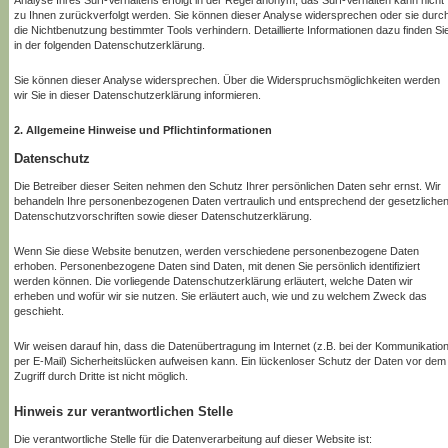
Analyse Ihres Surf-Verhaltens erfolgt in der Regel anonym; das Surf-Verhalten kann nicht
zu Ihnen zurückverfolgt werden. Sie können dieser Analyse widersprechen oder sie durc
die Nichtbenutzung bestimmter Tools verhindern. Detaillierte Informationen dazu finden Si
in der folgenden Datenschutzerklärung.
Sie können dieser Analyse widersprechen. Über die Widerspruchsmöglichkeiten werden
wir Sie in dieser Datenschutzerklärung informieren.
2. Allgemeine Hinweise und Pflichtinformationen
Datenschutz
Die Betreiber dieser Seiten nehmen den Schutz Ihrer persönlichen Daten sehr ernst. Wir
behandeln Ihre personenbezogenen Daten vertraulich und entsprechend der gesetzliche
Datenschutzvorschriften sowie dieser Datenschutzerklärung.
Wenn Sie diese Website benutzen, werden verschiedene personenbezogene Daten
erhoben. Personenbezogene Daten sind Daten, mit denen Sie persönlich identifiziert
werden können. Die vorliegende Datenschutzerklärung erläutert, welche Daten wir
erheben und wofür wir sie nutzen. Sie erläutert auch, wie und zu welchem Zweck das
geschieht.
Wir weisen darauf hin, dass die Datenübertragung im Internet (z.B. bei der Kommunikatio
per E-Mail) Sicherheitslücken aufweisen kann. Ein lückenloser Schutz der Daten vor dem
Zugriff durch Dritte ist nicht möglich.
Hinweis zur verantwortlichen Stelle
Die verantwortliche Stelle für die Datenverarbeitung auf dieser Website ist: