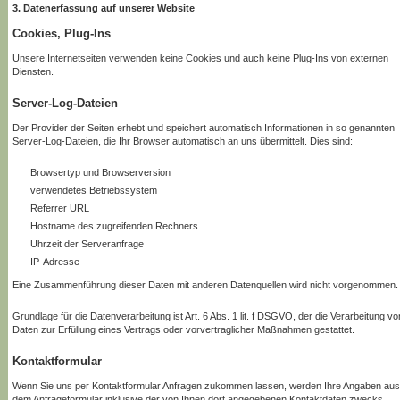
3. Datenerfassung auf unserer Website
Cookies, Plug-Ins
Unsere Internetseiten verwenden keine Cookies und auch keine Plug-Ins von externen
Diensten.
Server-Log-Dateien
Der Provider der Seiten erhebt und speichert automatisch Informationen in so genannten
Server-Log-Dateien, die Ihr Browser automatisch an uns übermittelt. Dies sind:
Browsertyp und Browserversion
verwendetes Betriebssystem
Referrer URL
Hostname des zugreifenden Rechners
Uhrzeit der Serveranfrage
IP-Adresse
Eine Zusammenführung dieser Daten mit anderen Datenquellen wird nicht vorgenommen.
Grundlage für die Datenverarbeitung ist Art. 6 Abs. 1 lit. f DSGVO, der die Verarbeitung vo
Daten zur Erfüllung eines Vertrags oder vorvertraglicher Maßnahmen gestattet.
Kontaktformular
Wenn Sie uns per Kontaktformular Anfragen zukommen lassen, werden Ihre Angaben aus
dem Anfrageformular inklusive der von Ihnen dort angegebenen Kontaktdaten zwecks