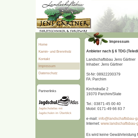
Impressum
Home
Anbieter nach § 6 TDG (Teled
Kamin- und Brennholz
Kontakt
Landschaftsbau Jens Gärtner
Inhaber: Jens Gärtner
Impressum
Datenschutz
St-Nr: 08922200379
FA: Parchim
Kirchstraße 2
Partnerlinks
19370 Parchim/Slate
Tel.: 03871-45 00 40
Mobil: 0171-49 66 83 7
Jagdschulatlas mit
Jagdschulen im Überblick
e-mail:
info@landschaftsbau-g
Internet:
www.landschaftsbau-g
Es wird keine Gewährleistung fü