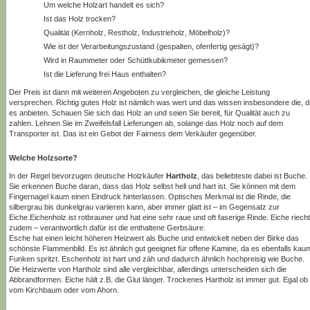
Um welche Holzart handelt es sich?
Ist das Holz trocken?
Qualität (Kernholz, Restholz, Industrieholz, Möbelholz)?
Wie ist der Verarbeitungszustand (gespalten, ofenfertig gesägt)?
Wird in Raummeter oder Schüttkubikmeter gemessen?
Ist die Lieferung frei Haus enthalten?
Der Preis ist dann mit weiteren Angeboten zu vergleichen, die gleiche Leistung
versprechen. Richtig gutes Holz ist nämlich was wert und das wissen insbesondere die, d
es anbieten. Schauen Sie sich das Holz an und seien Sie bereit, für Qualität auch zu
zahlen. Lehnen Sie im Zweifelsfall Lieferungen ab, solange das Holz noch auf dem
Transporter ist. Das ist ein Gebot der Fairness dem Verkäufer gegenüber.
Welche Holzsorte?
In der Regel bevorzugen deutsche Holzkäufer
Hartholz
, das beliebteste dabei ist Buche.
Sie erkennen Buche daran, dass das Holz selbst hell und hart ist. Sie können mit dem
Fingernagel kaum einen Eindruck hinterlassen. Optisches Merkmal ist die Rinde, die
silbergrau bis dunkelgrau variieren kann, aber immer glatt ist – im Gegensatz zur
Eiche.Eichenholz ist rotbrauner und hat eine sehr raue und oft faserige Rinde. Eiche riecht
zudem – verantwortlich dafür ist die enthaltene Gerbsäure.
Esche hat einen leicht höheren Heizwert als Buche und entwickelt neben der Birke das
schönste Flammenbild. Es ist ähnlich gut geeignet für offene Kamine, da es ebenfalls kau
Funken spritzt. Eschenholz ist hart und zäh und dadurch ähnlich hochpreisig wie Buche.
Die Heizwerte von Hartholz sind alle vergleichbar, allerdings unterscheiden sich die
Abbrandformen. Eiche hält z.B. die Glut länger. Trockenes Hartholz ist immer gut. Egal ob
vom Kirchbaum oder vom Ahorn.