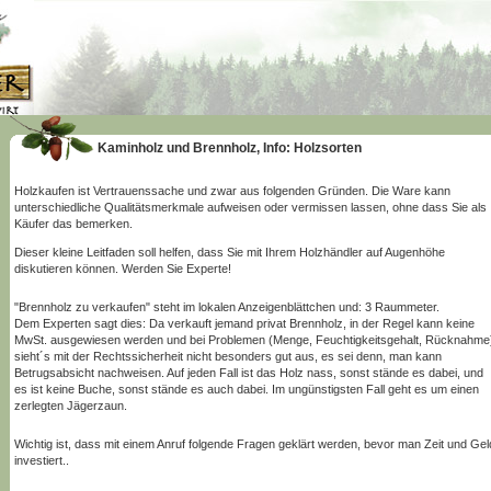
Kaminholz und Brennholz, Info: Holzsorten
Holzkaufen ist Vertrauenssache und zwar aus folgenden Gründen. Die Ware kann
unterschiedliche Qualitätsmerkmale aufweisen oder vermissen lassen, ohne dass Sie als
Käufer das bemerken.
Dieser kleine Leitfaden soll helfen, dass Sie mit Ihrem Holzhändler auf Augenhöhe
diskutieren können. Werden Sie Experte!
"Brennholz zu verkaufen" steht im lokalen Anzeigenblättchen und: 3 Raummeter.
Dem Experten sagt dies: Da verkauft jemand privat Brennholz, in der Regel kann keine
MwSt. ausgewiesen werden und bei Problemen (Menge, Feuchtigkeitsgehalt, Rücknahme
sieht´s mit der Rechtssicherheit nicht besonders gut aus, es sei denn, man kann
Betrugsabsicht nachweisen. Auf jeden Fall ist das Holz nass, sonst stände es dabei, und
es ist keine Buche, sonst stände es auch dabei. Im ungünstigsten Fall geht es um einen
zerlegten Jägerzaun.
Wichtig ist, dass mit einem Anruf folgende Fragen geklärt werden, bevor man Zeit und Gel
investiert..